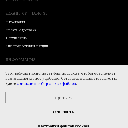
ДЖАНГ СУ | JANG SU
О компании
Оплата и доставка
Покупателям
Спецпредложения и акции
ИНФОРМАЦИЯ
Договор оферты
Этот веб-сайт использует файлы cookies, чтобы обеспечить
Политика обработки персональных данных
вам максимальное удобство. Оставаясь на нашем сайте, вы
даете
согласие на сбор cookies файлов
.
Политика конфиденциальности
Политика обработки файлов cookie
Принять
Пользовательское соглашение сайта
Отклонить
Настройки файлов cookies