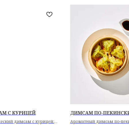
АМ С КУРИЦЕЙ
ДИМСАМ ПО-ПЕКИНСК
ческий димсам с курицей:
Ароматный димсам по-пек
тесто и нежное мясо,
классической начинкой,