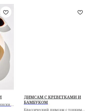
И
ДИМСАМ С КРЕВЕТКАМИ И
БАМБУКОМ
ински с
Классический димсам с тонким