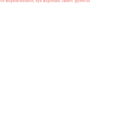
ное маринованное, лук жареный, омлет, фунчоза